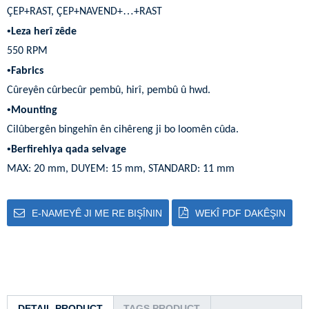
…
ÇEP+RAST, ÇEP+NAVEND+
+RAST
•
Leza herî zêde
550 RPM
•
Fabrics
Cûreyên cûrbecûr pembû, hirî, pembû û hwd.
•
Mounting
Cilûbergên bingehîn ên cihêreng ji bo loomên cûda.
•
Berfirehiya qada selvage
MAX: 20 mm, DUYEM: 15 mm, STANDARD: 11 mm
E-NAMEYÊ JI ME RE BIŞÎNIN
WEKÎ PDF DAKÊŞIN
DETAIL PRODUCT
TAGS PRODUCT