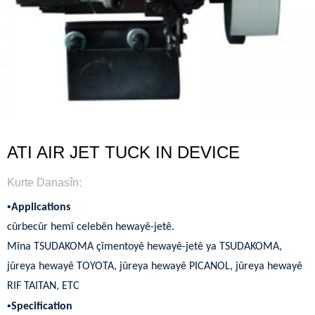
ATI AIR JET TUCK IN DEVICE
Kurte Danasîn:
•
Applications
cûrbecûr hemî celebên hewayê-jetê.
Mîna TSUDAKOMA çîmentoyê hewayê-jetê ya TSUDAKOMA,
jûreya hewayê TOYOTA, jûreya hewayê PICANOL, jûreya hewayê
RIF TAITAN, ETC
•
Specification