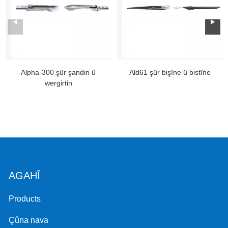
Alpha-300 şûr şandin û
Ald61 şûr bişîne û bistîne
wergirtin
AGAHÎ
Products
Çûna nava