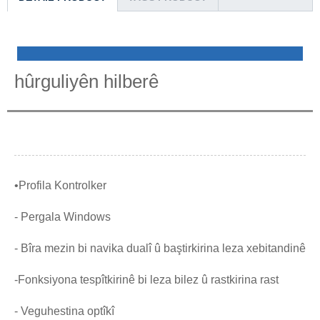
hûrguliyên hilberê
•Profila Kontrolker
- Pergala Windows
- Bîra mezin bi navika dualî û baştirkirina leza xebitandinê
-Fonksiyona tespîtkirinê bi leza bilez û rastkirina rast
- Veguhestina optîkî