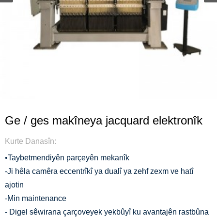
Ge / ges makîneya jacquard elektronîk
Kurte Danasîn:
•Taybetmendiyên parçeyên mekanîk
-Ji hêla camêra eccentrîkî ya dualî ya zehf zexm ve hatî
ajotin
-Min maintenance
- Digel sêwirana çarçoveyek yekbûyî ku avantajên rastbûna