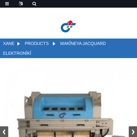
de
XANE
PRODUCTS
MAKÎNEYA JACQUARD
ELEKTRONÎKÎ