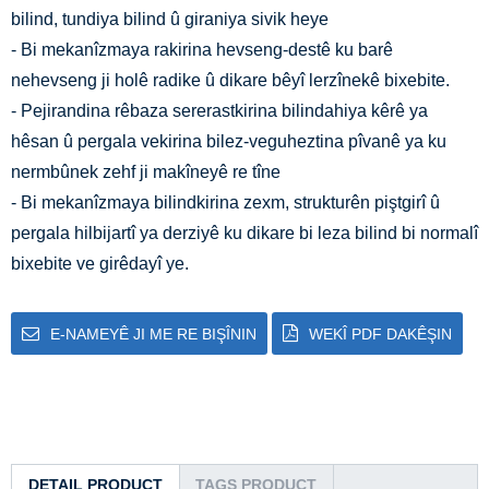
bilind, tundiya bilind û giraniya sivik heye
- Bi mekanîzmaya rakirina hevseng-destê ku barê
nehevseng ji holê radike û dikare bêyî lerzînekê bixebite.
- Pejirandina rêbaza sererastkirina bilindahiya kêrê ya
hêsan û pergala vekirina bilez-veguheztina pîvanê ya ku
nermbûnek zehf ji makîneyê re tîne
- Bi mekanîzmaya bilindkirina zexm, strukturên piştgirî û
pergala hilbijartî ya derziyê ku dikare bi leza bilind bi normalî
bixebite ve girêdayî ye.
E-NAMEYÊ JI ME RE BIŞÎNIN
WEKÎ PDF DAKÊŞIN
DETAIL PRODUCT
TAGS PRODUCT