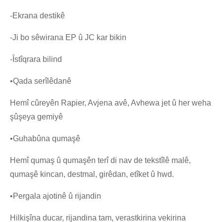
-Ekrana destikê
-Ji bo sêwirana EP û JC kar bikin
-Îstîqrara bilind
•Qada serîlêdanê
Hemî cûreyên Rapier, Avjena avê, Avhewa jet û her weha
şûşeya gemiyê
•Guhabûna qumaşê
Hemî qumaş û qumaşên terî di nav de tekstîlê malê,
qumaşê kincan, destmal, girêdan, etîket û hwd.
•Pergala ajotinê û rijandin
Hilkişîna ducar, rijandina tam, verastkirina vekirina