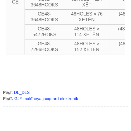
GE
3648HOOKS
XÊT
GE48-
48HOLES × 76
(48H
3648HOOKS
XETÊN
GE48-
48HOLES ×
(48HO
5472HOKS
114 XETÊN
GE48-
48HOLES ×
(48H
7296HOOKS
152 XETÊN
Pêşî:
DL_DLS
Piştî:
GJY makîneya jacquard elektronîk