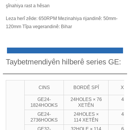
şînahiya rast a hêsan
Leza herî zêde: 650RPM Mezinahiya rijandinê: 50mm-
120mm Tîpa vegerandinê: Bihar
Taybetmendiyên hilberê series GE:
CINS
BORDÊ SPÎ
XET
GE24-
24HOLES × 76
48H
1824HOOKS
XETÊN
GE24-
24HOLES ×
48H
2736HOOKS
114 XETÊN
GE32-
32HOLE × 114
64H