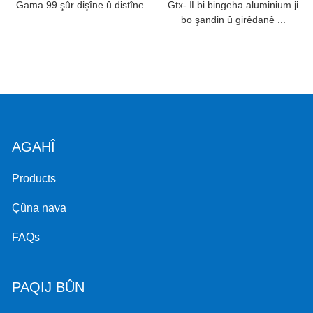
Gama 99 şûr dişîne û distîne
Gtx- Ⅱ bi bingeha aluminium ji
bo şandin û girêdanê ...
AGAHÎ
Products
Çûna nava
FAQs
PAQIJ BÛN