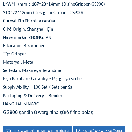
：
L*W*H (mm
187*28*14
mm (Dişîne
Gripper-GS900
)
213*22*12
mm
(Destgirtin
Gripper-GS900
)
Cureyê Kirrûbirrê: aksesûar
Cihê Origin: Shanghai, Çîn
Navê marka: ZHONGJIAN
Bikaranîn: Bikarhêner
Tîp: Gripper
Materyal: Metal
Serlêdan: Makîneya Tefandinê
Piştî Karûbarê Garantiyê: Piştgiriya serhêl
：
Supply Ability
100 Set / Sets per Sal
：
Packaging & Delivery
Bender
HANGHAI, NINGBO
GS900 şandin û wergirtina şûrê firîna belaş
E-NAMEYÊ JI ME RE BIŞÎNIN
WEKÎ PDF DAKÊŞIN