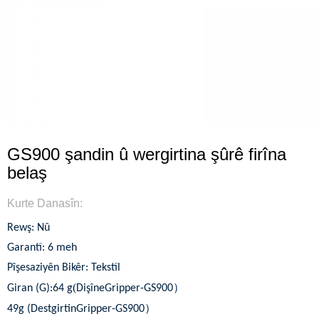
GS900 şandin û wergirtina şûrê firîna
belaş
Kurte Danasîn:
Rewş: Nû
Garantî: 6 meh
Pîşesaziyên Bikêr: Tekstîl
(
）
Giran (G):
64 g
Dişîne
Gripper-GS900
）
49
g (Destgirtin
Gripper-GS900