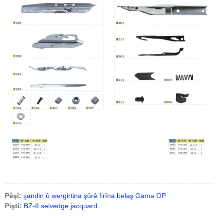
Pêşî:
şandin û wergirtina şûrê firîna belaş Gama OP
Piştî:
BZ-II selvedge jacquard