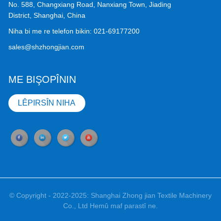
No. 588, Changxiang Road, Nanxiang Town, Jiading
District, Shanghai, China
Niha bi me re telefon bikin:
021-69177200
sales@shzhongjian.com
ME BIŞOPÎNIN
LÊPIRSÎN NIHA
© Copyright - 2022-2025: Shanghai Zhong jian Textile Machinery
Co., Ltd Hemû maf parastî ne.