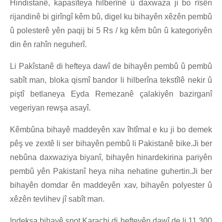
Hindistanê, kapasîteya hilberînê û daxwaza ji bo rîsên
rijandinê bi girîngî kêm bû, digel ku bihayên xêzên pembû
û polesterê yên paqij bi 5 Rs / kg kêm bûn û kategoriyên
din ên rahîn neguherî.
Li Pakîstanê di hefteya dawî de bihayên pembû û pembû
sabît man, bloka qismî bandor li hilberîna tekstîlê nekir û
piştî betlaneya Eyda Remezanê çalakiyên bazirganî
vegeriyan rewşa asayî.
Kêmbûna bihayê maddeyên xav îhtîmal e ku ji bo demek
pêş ve zextê li ser bihayên pembû li Pakistanê bike.Ji ber
nebûna daxwaziya biyanî, bihayên hinardekirina pariyên
pembû yên Pakistanî heya niha nehatine guhertin.Ji ber
bihayên domdar ên maddeyên xav, bihayên polyester û
xêzên tevlihev jî sabît man.
Indeksa bihayê spot Karachi di hefteyên dawî de li 11,300