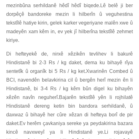
mezinbûna serhildanê hêdî hêdî biqede.Lê belê ji ber
dorpêçê bandoreke mezin li hilberîn û veguhestina
tekstîlê hatiye kirin, gelek karker vegeriyane malên xwe û
madeyên xam kêm in, ev yek jî hilberîna tekstîlê zehmet
kiriye.
Di hefteyekê de, nirxê xêzikên tevlihev li bakurê
Hindistanê bi 2-3 Rs / kg daket, dema ku bihayê rîya
sentetîk û organîk bi 5 Rs / kg ket.Xwarinên Combed û
BCI, navendên belavkirina cil û bergên herî mezin ên li
Hindistanê, bi 3-4 Rs / kg kêm bûn digel ku bihayên
xêzên navîn neguherî.Bajarên tekstîlê yên li rojhilatê
Hindistanê dereng ketin bin bandora serhildanê, û
daxwaz û bihayê her cûre xêzan di hefteya borî de pir
daket.Ev herêm çavkaniya sereke ya peydakirina bazara
kincê navxweyî ya li Hindistanê ye.Li rojavayê