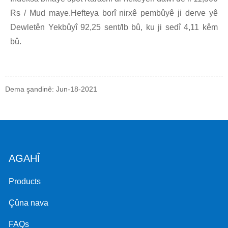
Rs / Mud maye.Hefteya borî nirxê pembûyê ji derve yê
Dewletên Yekbûyî 92,25 sent/lb bû, ku ji sedî 4,11 kêm
bû.
Dema şandinê: Jun-18-2021
AGAHÎ
Products
Çûna nava
FAQs