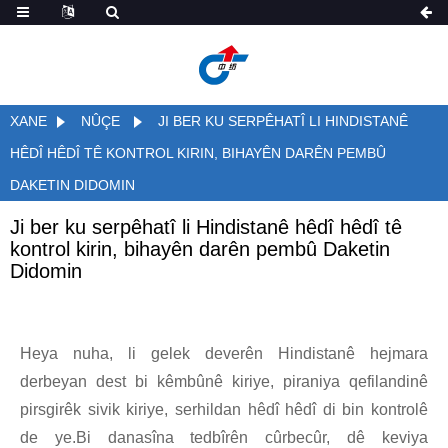
XANE
NÛÇE
JI BER KU SERPÊHATÎ LI HINDISTANÊ
HÊDÎ HÊDÎ TÊ KONTROL KIRIN, BIHAYÊN DARÊN PEMBÛ
DAKETIN DIDOMIN
Ji ber ku serpêhatî li Hindistanê hêdî hêdî tê
kontrol kirin, bihayên darên pembû Daketin
Didomin
Heya nuha, li gelek deverên Hindistanê hejmara
derbeyan dest bi kêmbûnê kiriye, piraniya qefilandinê
pirsgirêk sivik kiriye, serhildan hêdî hêdî di bin kontrolê
de ye.Bi danasîna tedbîrên cûrbecûr, dê keviya