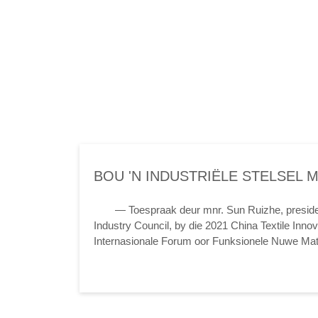
BOU 'N INDUSTRIËLE STELSEL 
VESELMATERIALE AS DIE KERN
— Toespraak deur mnr. Sun Ruizhe, presiden
Industry Council, by die 2021 China Textile Inno
Internasionale Forum oor Funksionele Nuwe Mat
Materiaal en Nuwe Kinetiese Energie in die Nuwe 