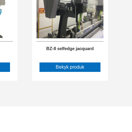
BZ-II selfedge jacquard
Bekyk produk