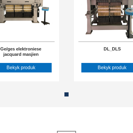
Ge/ges elektroniese
DL_DLS
jacquard masjien
Bekyk produk
Bekyk produk