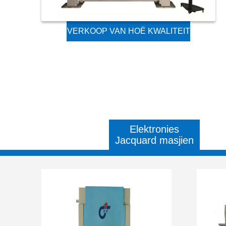
VERKOOP VAN HOË KWALITEIT
LEGERINGSTAAL GES
JACQUARD TEKSTIELMASJIEN
Elektronies
Jacquard masjien