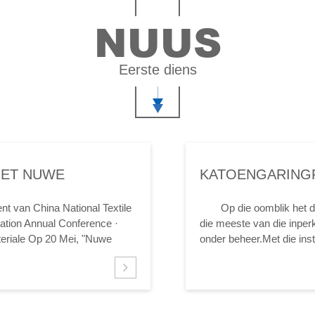
NUUS
Eerste diens
MET NUWE
KATOENGARINGP
NAMATE DIE EPI
t van China National Textile
Op die oomblik het d
BEHEER
vation Annual Conference ·
die meeste van die inperk
eriale Op 20 Mei, "Nuwe
onder beheer.Met die ins
Era -- 2021 China Tekstiel...
groeikurwe geleidelik afp