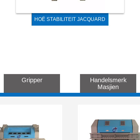
HOË STABILITEIT JACQUARD
MASJIEN VIR DIE LAE SPOED
RAPIER LOOM EN SHUTTLE
LOOM
Gripper
Handelsmerk
Masjien