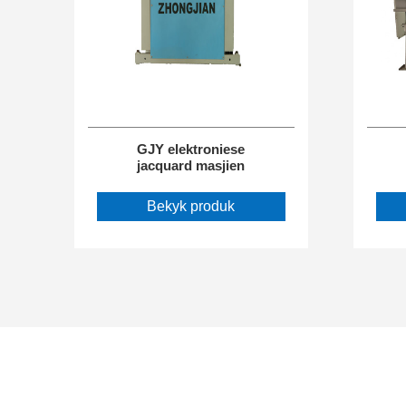
GJY elektroniese
jacquard masjien
Bekyk produk