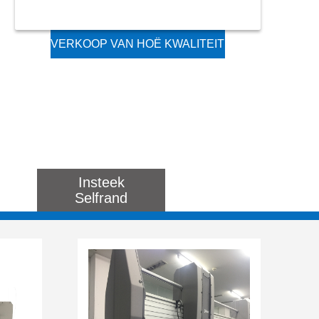
VERKOOP VAN HOË KWALITEIT
TEKSTIELMASJIEN NORMALE
SPOED INSTEEKTOESTEL
Insteek
Selfrand