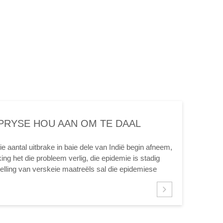
RYSE HOU AAN OM TE DAAL
DEMIE IN INDIË GELEIDELIK
ie aantal uitbrake in baie dele van Indië begin afneem,
ing het die probleem verlig, die epidemie is stadig
telling van verskeie maatreëls sal die epidemiese
lat.As gevolg van...