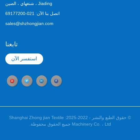
Jiading ، شنغهاي ، الصين
اتصل بنا الآن:
021-69177200
sales@shzhongjian.com
تابعنا
استفسر الآن
© حقوق الطبع والنشر - 2022-2025: Shanghai Zhong jian Textile
Machinery Co. ، Ltd جميع الحقوق محفوظة.