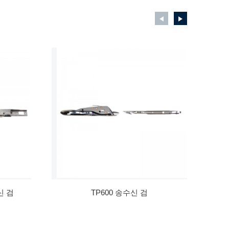
신 검
TP600 송수신 검