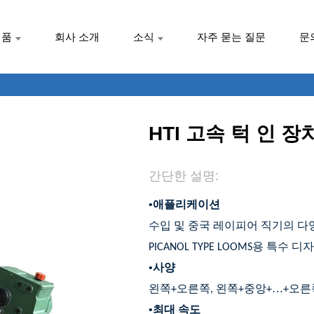
제품
회사 소개
소식
자주 묻는 질문
문
HTI 고속 턱 인 장
간단한 설명:
•
애플리케이션
수입 및 중국 레이피어 직기의 다
PICANOL TYPE LOOMS용 특수 디
•
사양
…
왼쪽+오른쪽, 왼쪽+중앙+
+오른
•
최대 속도