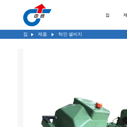
집
집
제품
턱인 셀비지