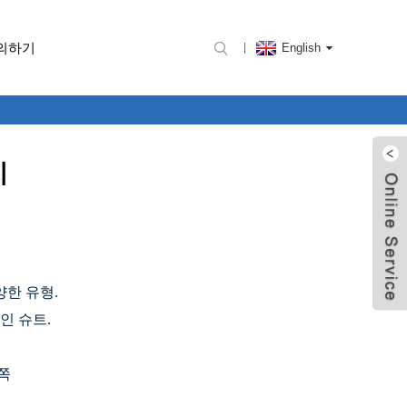
의하기
English
치
양한 유형.
자인 슈트.
쪽