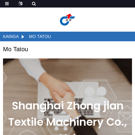
KAINGA
MO TATOU
Mo Tatou
Shanghai Zhong jian
Textile Machinery Co.,