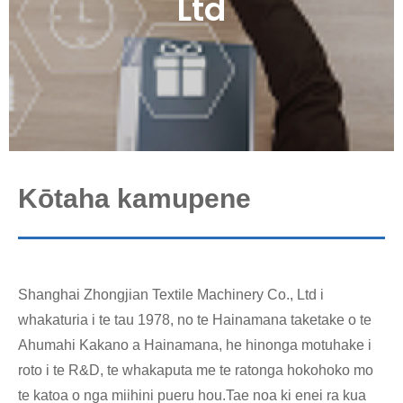
Ltd
Kōtaha kamupene
Shanghai Zhongjian Textile Machinery Co., Ltd i
whakaturia i te tau 1978, no te Hainamana taketake o te
Ahumahi Kakano a Hainamana, he hinonga motuhake i
roto i te R&D, te whakaputa me te ratonga hokohoko mo
te katoa o nga miihini pueru hou.Tae noa ki enei ra kua