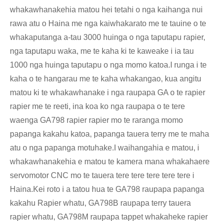
whakawhanakehia matou hei tetahi o nga kaihanga nui
rawa atu o Haina me nga kaiwhakarato me te tauine o te
whakaputanga a-tau 3000 huinga o nga taputapu rapier,
nga taputapu waka, me te kaha ki te kaweake i ia tau
1000 nga huinga taputapu o nga momo katoa.I runga i te
kaha o te hangarau me te kaha whakangao, kua angitu
matou ki te whakawhanake i nga raupapa GA o te rapier
rapier me te reeti, ina koa ko nga raupapa o te tere
waenga GA798 rapier rapier mo te raranga momo
papanga kakahu katoa, papanga tauera terry me te maha
atu o nga papanga motuhake.I waihangahia e matou, i
whakawhanakehia e matou te kamera mana whakahaere
servomotor CNC mo te tauera tere tere tere tere tere i
Haina.Kei roto i a tatou hua te GA798 raupapa papanga
kakahu Rapier whatu, GA798B raupapa terry tauera
rapier whatu, GA798M raupapa tappet whakaheke rapier