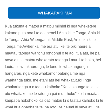
WHAKAPAKI MAI
Kua tukuna e matou a matou miihini ki nga wheketere
kakano puta noa i te ao, penei i Ahia ki te Tonga, Ahia ki
te Tonga, Ahia Waenganui, Middle East, Amerika ki te
Tonga me Awherika, me era atu, kei te piki haere a
maatau taonga waitohu rongonui o te ao.I tua atu, he pai
rawa atu ta matou whakarato ratonga i muri i te hoko, hei
tauira, te whakaurunga, te tono, te whakangungu
hangarau, nga kete whakamohoatanga me nga
waahanga tuku, me etahi atu hei whakatutuki i nga
whakaritenga a o taatau kaihoko."Ko te kounga teitei, te
utu whaitake me te ratonga pai muri-hoko" ko ta maatau
kaupapa hokohoko.Ka oati matou ki o taatau kaihoko ki te
whai hua ohaoha teitei na roto i te haumi iti rawa atu i te