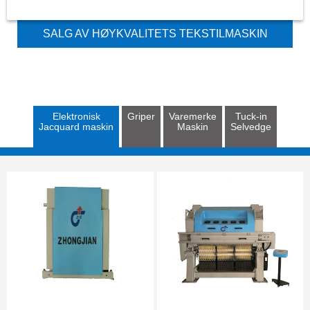
SALG AV HØYKVALITETS TEKSTILMASKIN
NORMALHASTIGHETS TUCK IN DEVICE
Elektronisk
Griper
Varemerke
Tuck-in
Jacquard maskin
Maskin
Selvedge