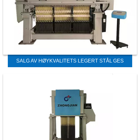
SALG AV HØYKVALITETS LEGERT STÅL GES
JACQUARD TEKSTILMASKIN