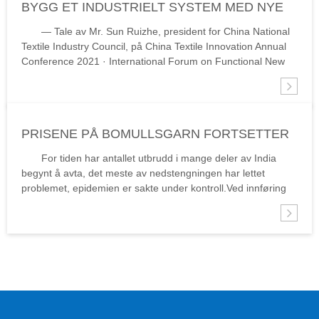
BYGG ET INDUSTRIELT SYSTEM MED NYE
FIBERMATERIALER SOM KJERNEN
— Tale av Mr. Sun Ruizhe, president for China National
Textile Industry Council, på China Textile Innovation Annual
Conference 2021 · International Forum on Functional New
Materials 20. mai, "Nytt materiale og ny kinetisk energi i den
nye æra -- 2021 Kina Tekstil...
PRISENE PÅ BOMULLSGARN FORTSETTER
Å FALLE ETTERSOM EPIDEMIEN I INDIA
For tiden har antallet utbrudd i mange deler av India
GRADVIS KONTROLLERER
begynt å avta, det meste av nedstengningen har lettet
problemet, epidemien er sakte under kontroll.Ved innføring
av ulike tiltak vil epidemiens vekstkurve gradvis flate ut.Men
på grunn av...