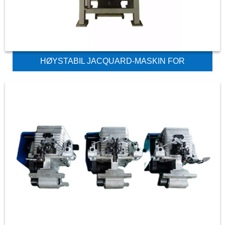
HØYSTABIL JACQUARD-MASKIN FOR
LAVHASTIGHETS RAPIERVEVSTOL OG
SKYTTELVEVSTOL