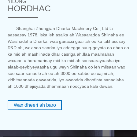
YILONG
HORDHAC
Shanghai Zhongjian Dharka Machinery Co., Ltd la
aasaasay 1978, iska leh asalka ah Wasaaradda Shiinaha ee
Warshadaha Dharka, waa ganacsi gaar ah oo ku takhasusay
R&D ah, wax soo saarka iyo adeegga suuq-geynta oo dhan oo
ka mid ah mashiinada dhar casriga ah.Ilaa maalmahan
waxaan u horumarinay mid ka mid ah soosaarayaasha iyo
alaab-qeybiyeyaasha ugu weyn Shiinaha oo leh miisaan wax
soo saar sanadle ah oo ah 3000 oo xabbo oo xajmi ah,
xidhitaannada gawaarida, iyo awoodda dhoofinta sanadlaha
ah 1000 dhejisyada dhammaan noocyada kala duwan.
Wax dheeri ah baro