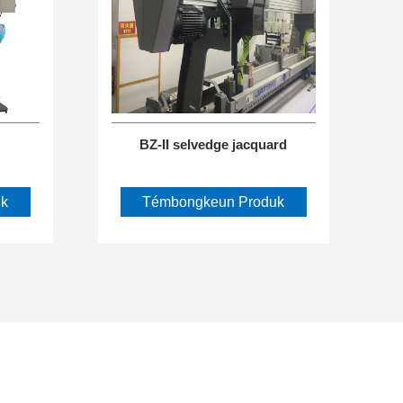
BZ-II selvedge jacquard
k
Témbongkeun Produk