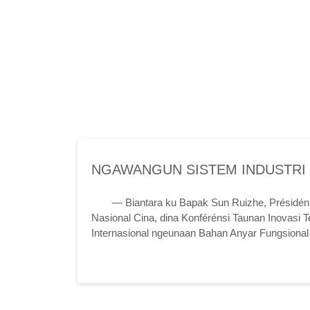
NGAWANGUN SISTEM INDUSTRI
SERAT ANYAR SALAKU INTI
— Biantara ku Bapak Sun Ruizhe, Présidén 
Nasional Cina, dina Konférénsi Taunan Inovasi T
Internasional ngeunaan Bahan Anyar Fungsional
sareng Énergi Kinétik Anyar dina Era Anyar -- 202