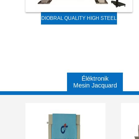
DIOBRAL QUALITY HIGH STEEL
GES JACQUARD TEKSTIL
MESIN
Éléktronik
Mesin Jacquard