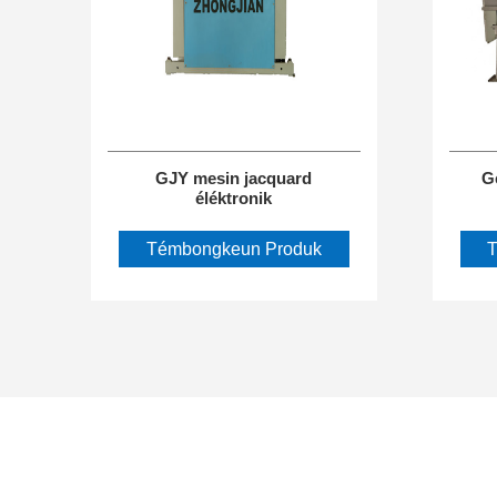
GJY mesin jacquard
G
éléktronik
Témbongkeun Produk