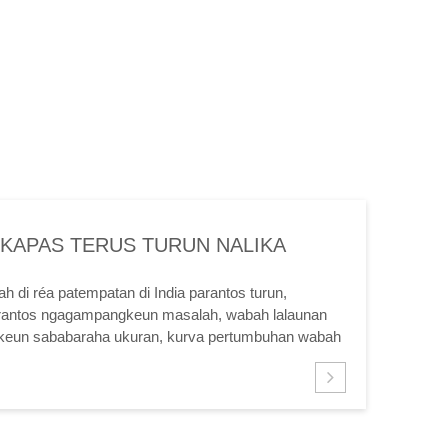
KAPAS TERUS TURUN NALIKA
 LAUN KADALI
 di réa patempatan di India parantos turun,
rantos ngagampangkeun masalah, wabah lalaunan
lkeun sababaraha ukuran, kurva pertumbuhan wabah
an kitu, alatan ...