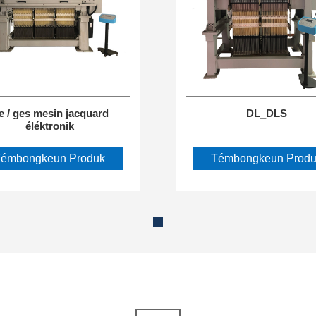
e / ges mesin jacquard
DL_DLS
éléktronik
Témbongkeun Produk
Témbongkeun Produ