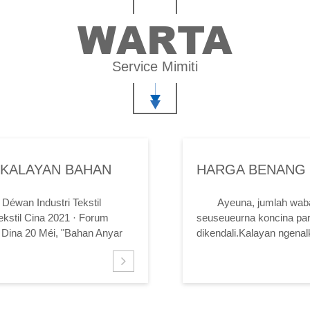
WARTA
Service Mimiti
 KALAYAN BAHAN
HARGA BENANG 
WABAH DI INDIA
Déwan Industri Tekstil
Ayeuna, jumlah wabah
ekstil Cina 2021 · Forum
seuseueurna koncina pa
 Dina 20 Méi, "Bahan Anyar
dikendali.Kalayan ngena
1 Cina Tekstil...
laun-laun bakal rata.Sanaj