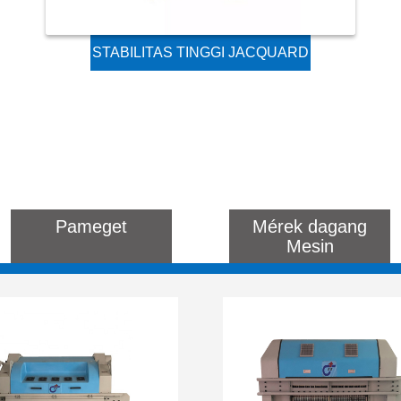
STABILITAS TINGGI JACQUARD
MESIN PIKEUN THE LOW
SPEED ​​RAPIER LOOM SARTA
SHUTTLE LOOM
Pameget
Mérek dagang
Mesin