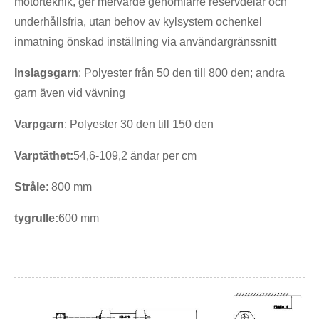
motorteknik, ger mervärde genom
färre reservdelar och
underhållsfria, utan behov av kylsystem och
enkel
inmatning önskad inställning via användargränssnitt
Inslagsgarn
: Polyester från 50 den till 800 den; andra
garn även vid vävning
Varpgarn
: Polyester 30 den till 150 den
Varptäthet:
54,6-109,2 ändar per cm
Stråle
: 800 mm
tygrulle:
600 mm