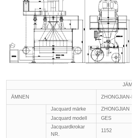
JÄMF
ÄMNEN
ZHONGJIAN-I 
Jacquard märke
ZHONGJIAN
Jacquard modell
GES
Jacquardkrokar
1152
NR.