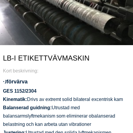
LB-I ETIKETTVÄVMASKIN
Kort beskrivning:
·
förvärva
J
GES 1152/2304
Kinematik:
Drivs av extremt solid bilateral excentrisk kam
Balanserad guidning:
Utrustad med
balansarmslyftmekanism som eliminerar obalanserad
belastning och kan arbeta utan vibrationer
Justering:
Utrustad med den solida lyftmekanismen,