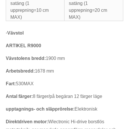
satäng (1
satäng (1
upprepning=10 cm
upprepning=20 cm
MAX)
MAX)
·
Vävstol
ARTIKEL R9000
Vävstolens bredd:
1900 mm
Arbetsbredd:
1678 mm
Fart:
530MAX
Antal färger:
8 färger/på begäran 12 färger läge
upptagnings- och släpprörelse
:
Elektronisk
Direktdriven motor:
Wlectronic Hi-drive borstlös