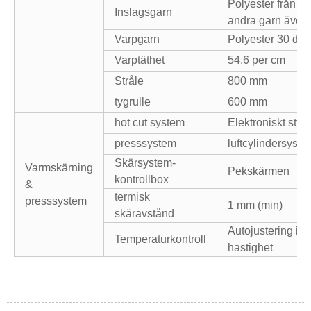
Polyester från 50
Inslagsgarn
andra garn även
Varpgarn
Polyester 30 den 
Varptäthet
54,6 per cm
Stråle
800 mm
tygrulle
600 mm
hot cut system
Elektroniskt styr
presssystem
luftcylindersyste
Skärsystem-
Varmskärning
Pekskärmen
kontrollbox
&
termisk
presssystem
1 mm (min)
skäravstånd
Autojustering i fö
Temperaturkontroll
hastighet