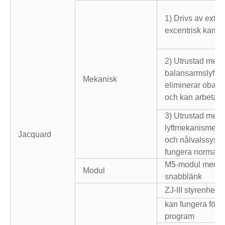
1) Drivs av extrem
excentrisk kam
2) Utrustad med
balansarmslyft
Mekanisk
eliminerar obala
och kan arbeta u
3) Utrustad med 
lyftmekanismen, 
Jacquard
och nålvalssyst
fungera normalt 
M5-modul med l
Modul
snabblänk
ZJ-III styrenhet
kan fungera för 
program