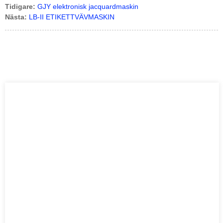
Tidigare:
GJY elektronisk jacquardmaskin
Nästa:
LB-II ETIKETTVÄVMASKIN