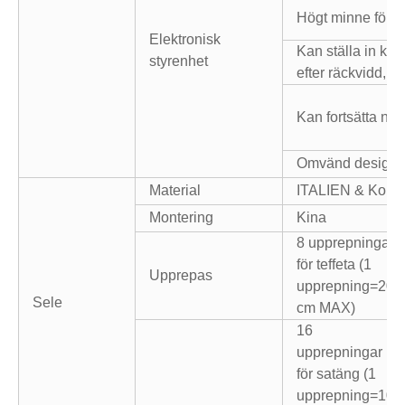
Högt minne för a
Elektronisk
Kan ställa in kvan
styrenhet
efter räckvidd, 
Kan fortsätta nä
Omvänd design
Material
ITALIEN & Kore
Montering
Kina
8 upprepningar
för teffeta (1
Upprepas
upprepning=20
Sele
cm MAX)
16
upprepningar
för satäng (1
upprepning=10