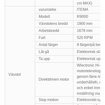
cm MAX)
varumärke
ITEMA
Modell
R9000
Vävstolens bredd
1900 mm
Arbetsbredd
1678 mm
Fart
520 RPM
Antal färger
8 färger/på begä
Låt gå
Elektronisk släp
Ta upp
Elektronisk uppt
Wlectronic Hi-dri
motorteknologi, 
Vävstol
genom färre rese
Direktdriven motor
underhållsfri, ut
och enkel inmat
inställning via a
Stop motion
Elektroniskt sys