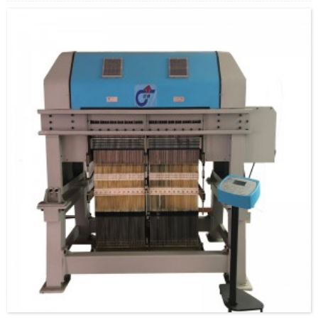
-Utrustad med balansarmslyftmekanismen som eliminerar
obalanserad belastning och kan arbeta utan vibrationer.
- Att använda den enkla knivhöjdsjusteringsmetoden och det
snabböppnande dimensionsjusteringssystemet som ger
extrem flexibilitet till maskinen
- Utrustad med den solida lyftmekanismen, stödstrukturen
och nålvalssystemet som kan arbeta normalt i hög hastighet