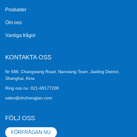
Löpfunktion: dubbel lyft-hel fällning, vevstakedrivning,
parallell fällning
Produkter
Om oss
Vanliga frågor
KONTAKTA OSS
Nr 588, Changxiang Road, Nanxiang Town, Jiading District,
Shanghai, Kina
Ring oss nu:
021-69177200
sales@shzhongjian.com
FÖLJ OSS
FÖRFRÅGAN NU