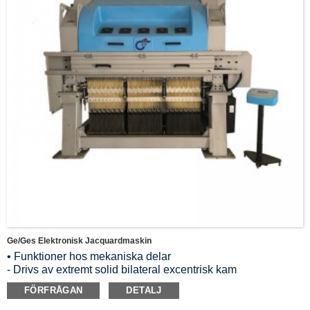
Ge/ges Elektronisk Jacquardmaskin
• Funktioner hos mekaniska delar
- Drivs av extremt solid bilateral excentrisk kam
-Minst underhåll
FÖRFRÅGAN
DETALJ
-Med integrerad ramdesign med fördelarna med hög
precision, hög intensitet och låg vikt