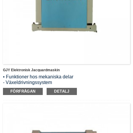
GJY Elektronisk Jacquardmaskin
• Funktioner hos mekaniska delar
- Växeldrivningssystem
- Att använda den enkla knivhöjdsjusteringsmetoden och det
FÖRFRÅGAN
DETALJ
snabböppnande dimensionsjusteringssystemet som ger
extrem flexibilitet till maskinen
-Special kroppsram som lämpar sig för den lilla fabriken.