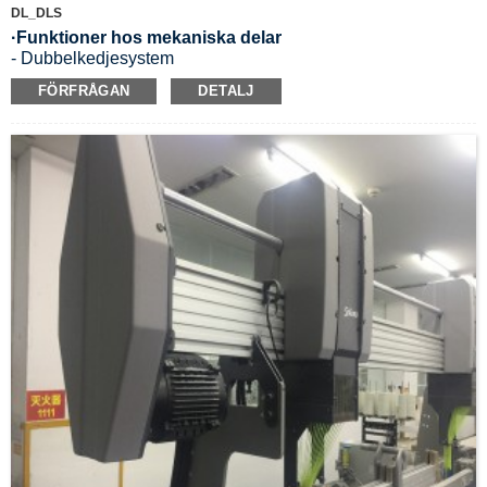
DL_DLS
·
Funktioner hos mekaniska delar
- Dubbelkedjesystem
- Att använda den enkla knivhöjdsjusteringsmetoden och det
FÖRFRÅGAN
DETALJ
snabböppnande dimensionsjusteringssystemet som ger
extrem flexibilitet till maskinen
-Utrustad med den solida lyftmekanismen, stödstrukturen
och nålvalssystemet som kan fungera bra.