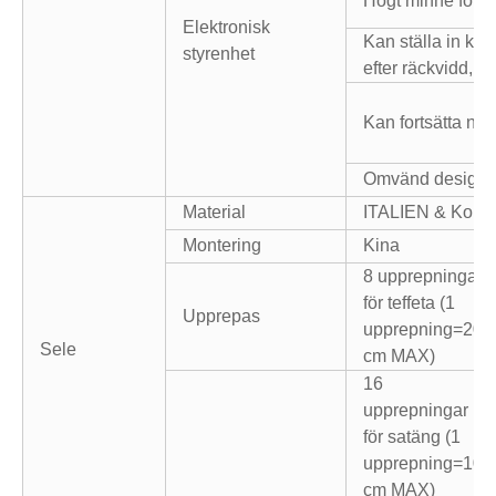
Högt minne för a
Elektronisk
Kan ställa in kvan
styrenhet
efter räckvidd, 
Kan fortsätta nä
Omvänd design
Material
ITALIEN & Kore
Montering
Kina
8 upprepningar
för teffeta (1
Upprepas
upprepning=20
Sele
cm MAX)
16
upprepningar
för satäng (1
upprepning=10
cm MAX)