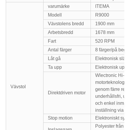
varumärke
ITEMA
Modell
R9000
Vävstolens bredd
1900 mm
Arbetsbredd
1678 mm
Fart
520 RPM
Antal färger
8 färger/på begä
Låt gå
Elektronisk släp
Ta upp
Elektronisk uppt
Wlectronic Hi-dri
motorteknologi, 
Vävstol
genom färre rese
Direktdriven motor
underhållsfri, ut
och enkel inmat
inställning via a
Stop motion
Elektroniskt sys
Polyester från 50
Inslagsgarn