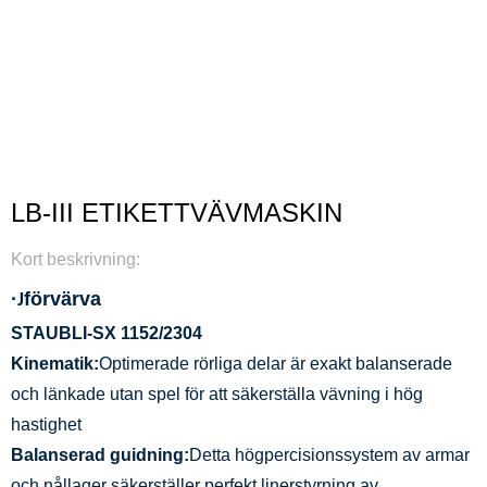
LB-III ETIKETTVÄVMASKIN
Kort beskrivning:
·
förvärva
J
STAUBLI-SX 1152/2304
Kinematik:
Optimerade rörliga delar är exakt balanserade
och länkade utan spel för att säkerställa vävning i hög
hastighet
Balanserad guidning:
Detta högpercisionssystem av armar
och nållager säkerställer perfekt linerstyrning av