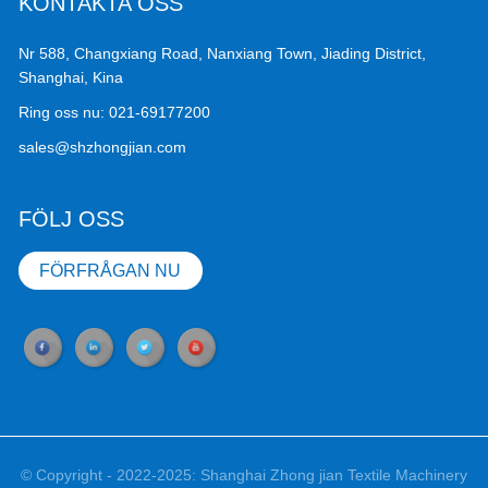
KONTAKTA OSS
Nr 588, Changxiang Road, Nanxiang Town, Jiading District,
Shanghai, Kina
Ring oss nu:
021-69177200
sales@shzhongjian.com
FÖLJ OSS
FÖRFRÅGAN NU
© Copyright - 2022-2025: Shanghai Zhong jian Textile Machinery