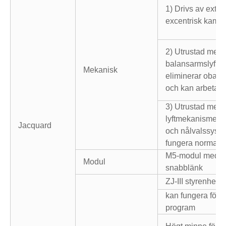
1) Drivs av extrem
excentrisk kam
2) Utrustad med
balansarmslyft
Mekanisk
eliminerar obala
och kan arbeta u
3) Utrustad med 
lyftmekanismen, 
Jacquard
och nålvalssyst
fungera normalt 
M5-modul med l
Modul
snabblänk
ZJ-III styrenhet
kan fungera för 
program