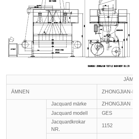
JÄMF
ÄMNEN
ZHONGJIAN-I 
Jacquard märke
ZHONGJIAN
Jacquard modell
GES
Jacquardkrokar
1152
NR.