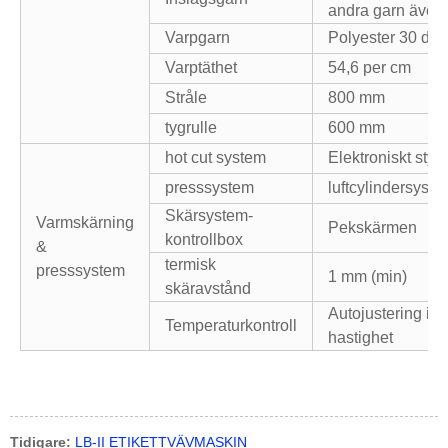
andra garn även
Varpgarn
Polyester 30 den 
Varptäthet
54,6 per cm
Stråle
800 mm
tygrulle
600 mm
hot cut system
Elektroniskt styr
presssystem
luftcylindersyste
Skärsystem-
Varmskärning
Pekskärmen
kontrollbox
&
termisk
presssystem
1 mm (min)
skäravstånd
Autojustering i fö
Temperaturkontroll
hastighet
Tidigare:
LB-II ETIKETTVÄVMASKIN