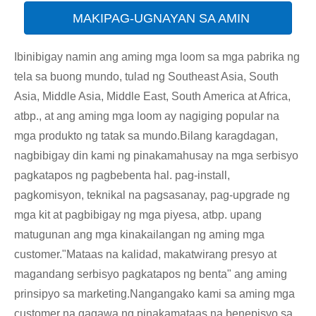
MAKIPAG-UGNAYAN SA AMIN
Ibinibigay namin ang aming mga loom sa mga pabrika ng
tela sa buong mundo, tulad ng Southeast Asia, South
Asia, Middle Asia, Middle East, South America at Africa,
atbp., at ang aming mga loom ay nagiging popular na
mga produkto ng tatak sa mundo.Bilang karagdagan,
nagbibigay din kami ng pinakamahusay na mga serbisyo
pagkatapos ng pagbebenta hal. pag-install,
pagkomisyon, teknikal na pagsasanay, pag-upgrade ng
mga kit at pagbibigay ng mga piyesa, atbp. upang
matugunan ang mga kinakailangan ng aming mga
customer."Mataas na kalidad, makatwirang presyo at
magandang serbisyo pagkatapos ng benta" ang aming
prinsipyo sa marketing.Nangangako kami sa aming mga
customer na gagawa ng pinakamataas na benepisyo sa