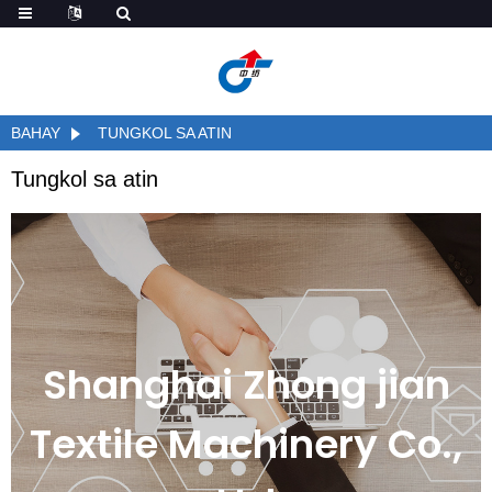
BAHAY
TUNGKOL SA ATIN
Tungkol sa atin
Shanghai Zhong jian
Textile Machinery Co.,