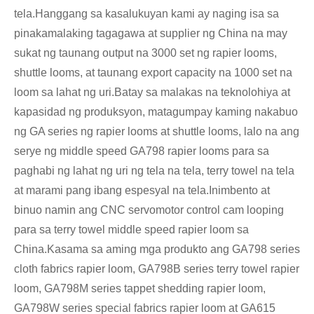
tela.Hanggang sa kasalukuyan kami ay naging isa sa
pinakamalaking tagagawa at supplier ng China na may
sukat ng taunang output na 3000 set ng rapier looms,
shuttle looms, at taunang export capacity na 1000 set na
loom sa lahat ng uri.Batay sa malakas na teknolohiya at
kapasidad ng produksyon, matagumpay kaming nakabuo
ng GA series ng rapier looms at shuttle looms, lalo na ang
serye ng middle speed GA798 rapier looms para sa
paghabi ng lahat ng uri ng tela na tela, terry towel na tela
at marami pang ibang espesyal na tela.Inimbento at
binuo namin ang CNC servomotor control cam looping
para sa terry towel middle speed rapier loom sa
China.Kasama sa aming mga produkto ang GA798 series
cloth fabrics rapier loom, GA798B series terry towel rapier
loom, GA798M series tappet shedding rapier loom,
GA798W series special fabrics rapier loom at GA615