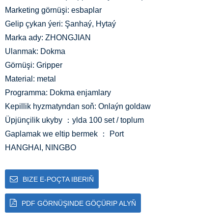
Marketing görnüşi: esbaplar
Gelip çykan ýeri: Şanhaý, Hytaý
Marka ady: ZHONGJIAN
Ulanmak: Dokma
Görnüşi: Gripper
Material: metal
Programma: Dokma enjamlary
Kepillik hyzmatyndan soň: Onlaýn goldaw
Üpjünçilik ukyby ：ylda 100 set / toplum
Gaplamak we eltip bermek ： Port
HANGHAI, NINGBO
BIZE E-POÇTA IBERIŇ
PDF GÖRNÜŞINDE GÖÇÜRIP ALYŇ