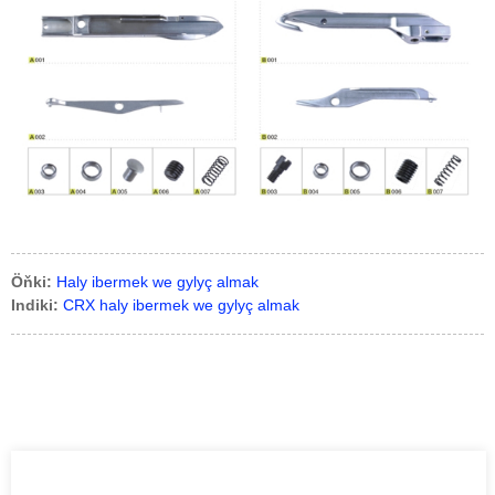
Öňki:
Haly ibermek we gylyç almak
Indiki:
CRX haly ibermek we gylyç almak