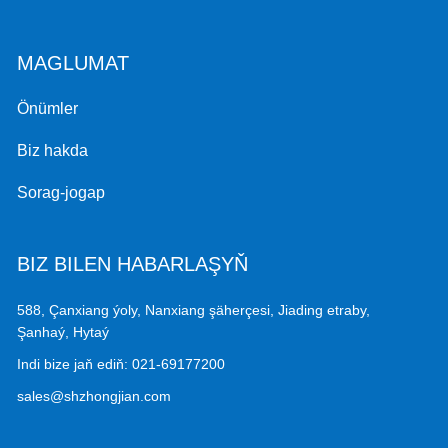
MAGLUMAT
Önümler
Biz hakda
Sorag-jogap
BIZ BILEN HABARLAŞYŇ
588, Çanxiang ýoly, Nanxiang şäherçesi, Jiading etraby,
Şanhaý, Hytaý
Indi bize jaň ediň:
021-69177200
sales@shzhongjian.com