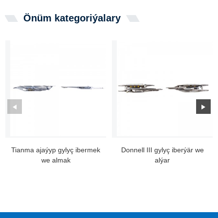
Önüm kategoriýalary
Tianma ajaýyp gylyç ibermek
Donnell III gylyç iberýär we
we almak
alýar