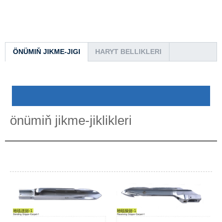
ÖNÜMIŇ JIKME-JIGI
HARYT BELLIKLERI
önümiň jikme-jiklikleri