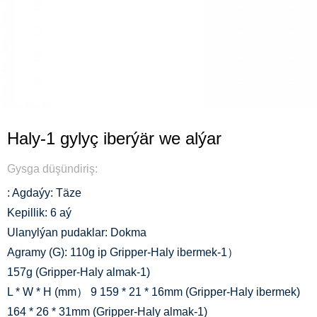
Haly-1 gylyç iberýär we alýar
Gysga düşündiriş:
: Agdaýy: Täze
Kepillik: 6 aý
Ulanylýan pudaklar: Dokma
Agramy (G): 110g ip Gripper-Haly ibermek-1）
157g (Gripper-Haly almak-1)
L * W * H (mm） 9 159 * 21 * 16mm (Gripper-Haly ibermek)
164 * 26 * 31mm (Gripper-Haly almak-1)